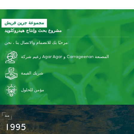
مجموعة جرين فريش
مشروع بحث وإنتاج هيدروكلويد
مرحبًا بك للانضمام والاتصال بنا ، نحن:
زعيم شركة Agar Agar و Carrageenan المصنعة
شريك القيمة
مؤمن للحلول
منذ
1
9
9
5