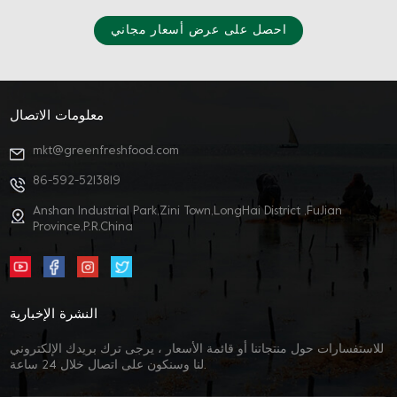
احصل على عرض أسعار مجاني
معلومات الاتصال
mkt@greenfreshfood.com
86-592-5213819
Anshan Industrial Park,Zini Town,LongHai District ,FuJian
Province,P.R.China
النشرة الإخبارية
للاستفسارات حول منتجاتنا أو قائمة الأسعار ، يرجى ترك بريدك الإلكتروني
لنا وسنكون على اتصال خلال 24 ساعة.