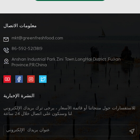
معلومات الاتصال
mkt@greenfreshfood.com
86-592-5213819
Anshan Industrial Park,Zini Town,LongHai District ,FuJian
Province,P.R.China
النشرة الإخبارية
للاستفسارات حول منتجاتنا أو قائمة الأسعار ، يرجى ترك بريدك الإلكتروني
لنا وسنكون على اتصال خلال 24 ساعة.