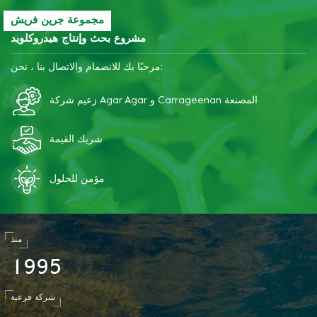
مجموعة جرين فريش
مشروع بحث وإنتاج هيدروكلويد
مرحبًا بك للانضمام والاتصال بنا ، نحن:
زعيم شركة Agar Agar و Carrageenan المصنعة
شريك القيمة
مؤمن للحلول
منذ
1
9
9
5
شركة فرعية