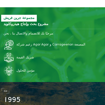
مجموعة جرين فريش
مشروع بحث وإنتاج هيدروكلويد
مرحبًا بك للانضمام والاتصال بنا ، نحن:
زعيم شركة Agar Agar و Carrageenan المصنعة
شريك القيمة
مؤمن للحلول
منذ
1
9
9
5