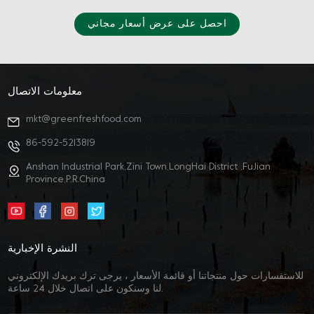
احصل على عرض أسعار مجاني
معلومات الاتصال
mkt@greenfreshfood.com
86-592-5213819
Anshan Industrial Park,Zini Town,LongHai District ,FuJian
Province,P.R.China
النشرة الإخبارية
للاستفسارات حول منتجاتنا أو قائمة الأسعار ، يرجى ترك بريدك الإلكتروني
لنا وسنكون على اتصال خلال 24 ساعة.