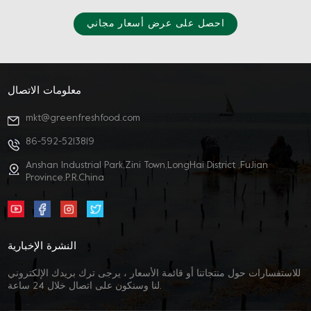
احصل على عرض أسعار مجاني
معلومات الاتصال
mkt@greenfreshfood.com
86-592-5213819
Anshan Industrial Park,Zini Town,LongHai District ,FuJian
Province,P.R.China
النشرة الإخبارية
للاستفسارات حول منتجاتنا أو قائمة الأسعار ، يرجى ترك بريدك الإلكتروني
لنا وسنكون على اتصال خلال 24 ساعة.