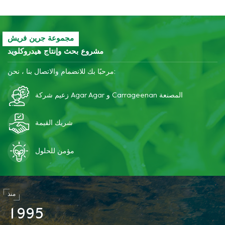
مجموعة جرين فريش
مشروع بحث وإنتاج هيدروكلويد
مرحبًا بك للانضمام والاتصال بنا ، نحن:
زعيم شركة Agar Agar و Carrageenan المصنعة
شريك القيمة
مؤمن للحلول
منذ
1
9
9
5