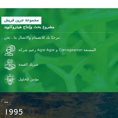
مجموعة جرين فريش
مشروع بحث وإنتاج هيدروكلويد
مرحبًا بك للانضمام والاتصال بنا ، نحن:
زعيم شركة Agar Agar و Carrageenan المصنعة
شريك القيمة
مؤمن للحلول
منذ
1
9
9
5