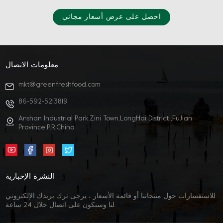
احصل على عرض أسعار مجاني
معلومات الاتصال
mkt@greenfreshfood.com
86-592-5213819
Anshan Industrial Park,Zini Town,LongHai District ,FuJian
Province,P.R.China
النشرة الإخبارية
للاستفسارات حول منتجاتنا أو قائمة الأسعار ، يرجى ترك بريدك الإلكتروني
لنا وسنكون على اتصال خلال 24 ساعة.