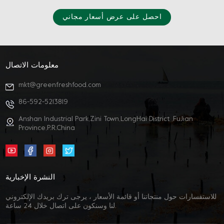
احصل على عرض أسعار مجاني
معلومات الاتصال
mkt@greenfreshfood.com
86-592-5213819
Anshan Industrial Park,Zini Town,LongHai District ,FuJian
Province,P.R.China
النشرة الإخبارية
للاستفسارات حول منتجاتنا أو قائمة الأسعار ، يرجى ترك بريدك الإلكتروني
لنا وسنكون على اتصال خلال 24 ساعة.