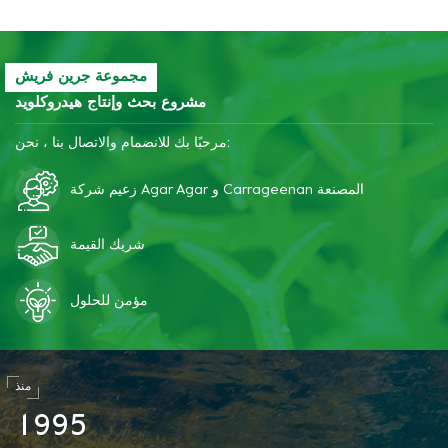
مجموعة جرين فريش
مشروع بحث وإنتاج هيدروكلويد
مرحبًا بك للانضمام والاتصال بنا ، نحن:
زعيم شركة Agar Agar و Carrageenan المصنعة
شريك القيمة
مؤمن للحلول
منذ
1
9
9
5