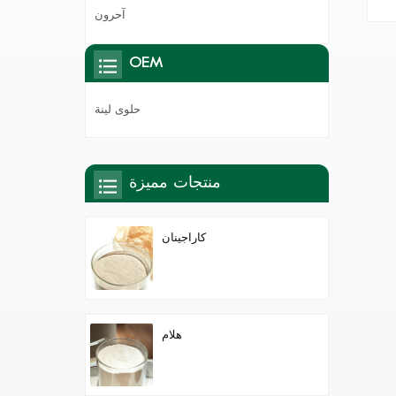
آحرون
OEM
حلوى لينة
منتجات مميزة
كاراجينان
هلام