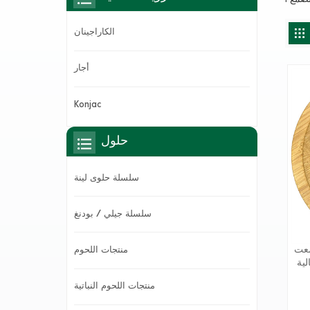
الكاراجينان
أجار
Konjac
حلول
سلسلة حلوى لينة
سلسلة جيلي / بودنغ
G أكثر من 20 عامًا من
منتجات اللحوم
لية
يضًا
منتجات اللحوم النباتية
زون