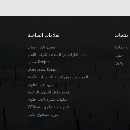
منتجات
العلامات الساخنة
ت المائية
مصدر الكاراجينان
مادة الكاراجينان المضافة لكرات اللحم
حلول
مصدر Konjac
OEM
مغذي طعام Konjac
المورد مسحوق أغذية الحيوانات الأليفة
مزود حل الحلوى
تقديم حلول الحلوى الناعمة
حلوى OEM بنكهات مثيرة
OEM تاجر جملة حلوى لينة
مورد مسحوق نباتي