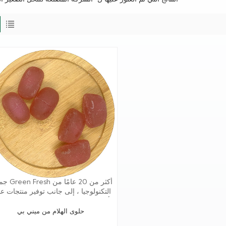
جمعت reen Fresh
التكنولوجيا ، إلى جانب توفير منتجات عا
الجودة ، توفر مجموعة Greenfresh أ
الدعم الفني في الموقع لعملائنا ، من
حلوى الهلام من ميني بي
الوصفات إلى المنتجات النهائية.نحن جاه