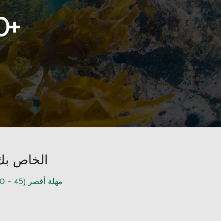
0
+
هل تبحث عن شريك لبدء مشروع OEM / ODM 
مهلة أقصر (45 ~ 60 يومًا)