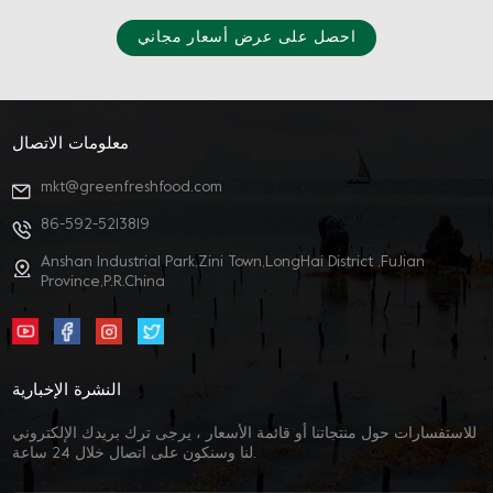
احصل على عرض أسعار مجاني
معلومات الاتصال
mkt@greenfreshfood.com
86-592-5213819
Anshan Industrial Park,Zini Town,LongHai District ,FuJian
Province,P.R.China
النشرة الإخبارية
للاستفسارات حول منتجاتنا أو قائمة الأسعار ، يرجى ترك بريدك الإلكتروني
لنا وسنكون على اتصال خلال 24 ساعة.