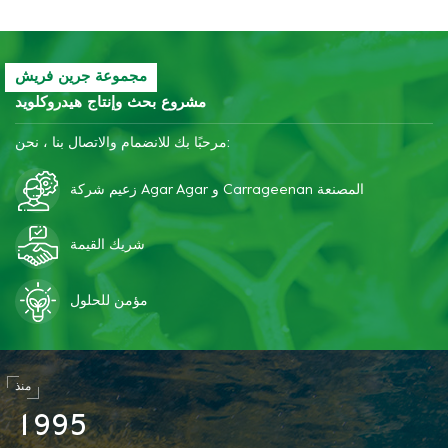
مجموعة جرين فريش
مشروع بحث وإنتاج هيدروكلويد
مرحبًا بك للانضمام والاتصال بنا ، نحن:
زعيم شركة Agar Agar و Carrageenan المصنعة
شريك القيمة
مؤمن للحلول
منذ
1
9
9
5