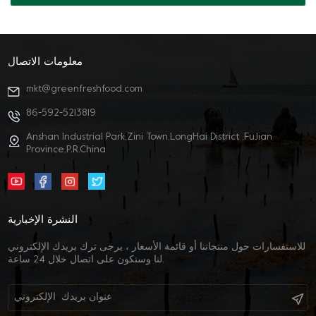
معلومات الاتصال
mkt@greenfreshfood.com
86-592-5213819
Anshan Industrial Park,Zini Town,LongHai District ,FuJian
Province,P.R.China
النشرة الإخبارية
للاستفسارات حول منتجاتنا أو قائمة الأسعار ، يرجى ترك بريدك الإلكتروني
لنا وسنكون على اتصال خلال 24 ساعة.