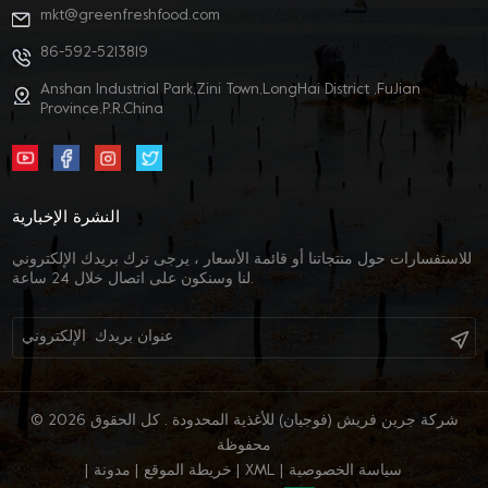
mkt@greenfreshfood.com
86-592-5213819
Anshan Industrial Park,Zini Town,LongHai District ,FuJian
Province,P.R.China
النشرة الإخبارية
للاستفسارات حول منتجاتنا أو قائمة الأسعار ، يرجى ترك بريدك الإلكتروني
لنا وسنكون على اتصال خلال 24 ساعة.
© 2026 شركة جرين فريش (فوجيان) للأغذية المحدودة . كل الحقوق
محفوظة
سياسة الخصوصية
|
XML
|
خريطة الموقع
|
مدونة
|